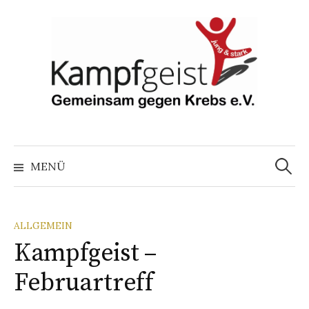
Springe
zum
Inhalt
Suchen
nach:
MENÜ
ALLGEMEIN
Kampfgeist –
Februartreff