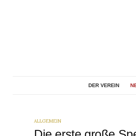
Springe
zum
Inhalt
DER VEREIN
N
ALLGEMEIN
Die erste große S