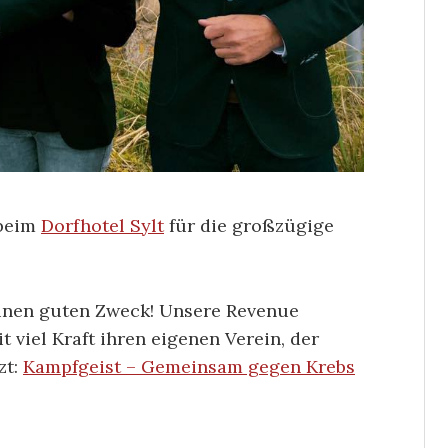
 beim
Dorfhotel Sylt
für die großzügige
 einen guten Zweck! Unsere Revenue
 viel Kraft ihren eigenen Verein, der
zt:
Kampfgeist – Gemeinsam gegen Krebs