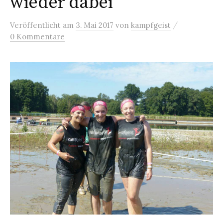
wieder dabei
/
Veröffentlicht
am
3. Mai 2017
von
kampfgeist
0 Kommentare