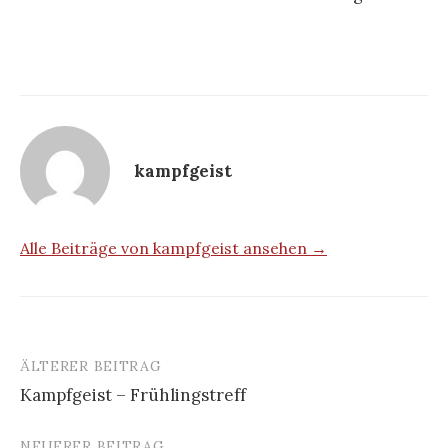
kampfgeist
Alle Beiträge von kampfgeist ansehen →
ÄLTERER BEITRAG
Beitrags-
Kampfgeist – Frühlingstreff
Navigation
NEUERER BEITRAG