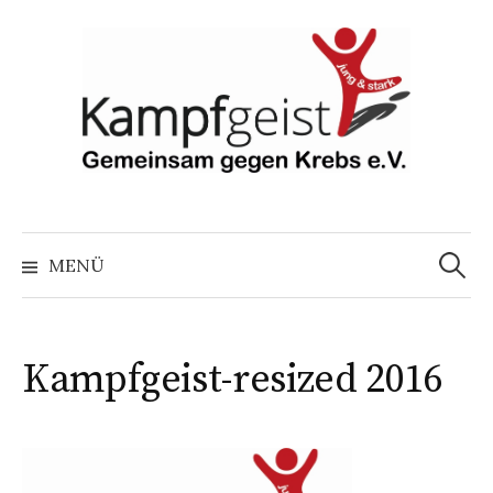
Springe
zum
Inhalt
Suchen
nach:
MENÜ
Kampfgeist-resized 2016