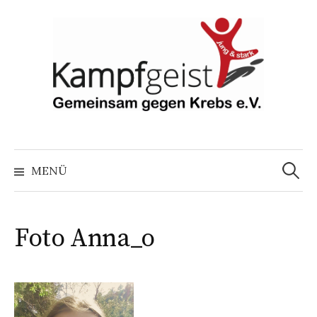
Springe
zum
Inhalt
Suchen
nach:
MENÜ
Foto Anna_o